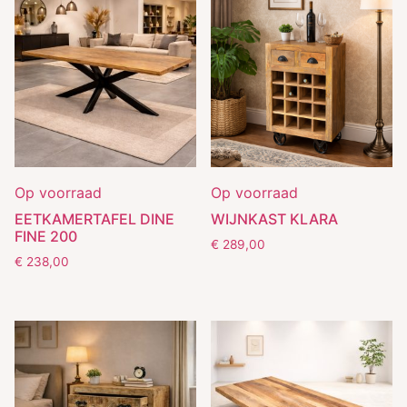
Op voorraad
Op voorraad
EETKAMERTAFEL DINE
WIJNKAST KLARA
FINE 200
€
289,00
€
238,00