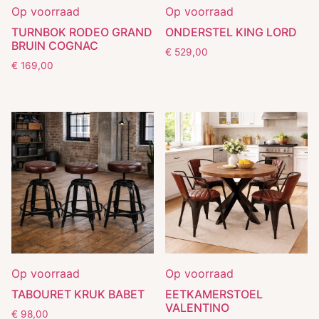
Op voorraad
Op voorraad
TURNBOK RODEO GRAND
ONDERSTEL KING LORD
BRUIN COGNAC
€
529,00
€
169,00
Op voorraad
Op voorraad
TABOURET KRUK BABET
EETKAMERSTOEL
VALENTINO
€
98,00