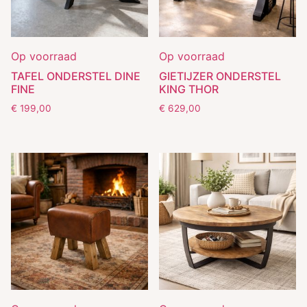
Op voorraad
Op voorraad
TAFEL ONDERSTEL DINE
GIETIJZER ONDERSTEL
FINE
KING THOR
€
199,00
€
629,00