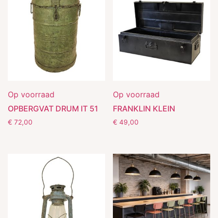
Op voorraad
Op voorraad
OPBERGVAT DRUM IT 51
FRANKLIN KLEIN
€
72,00
€
49,00