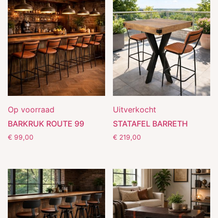
Op voorraad
Uitverkocht
BARKRUK ROUTE 99
STATAFEL BARRETH
€
99,00
€
219,00