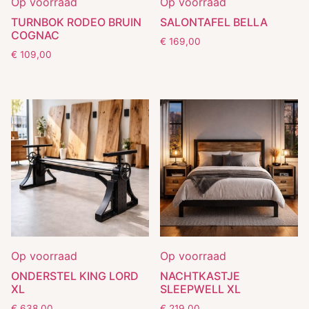
Op voorraad
Op voorraad
TURNBOK RODEO BRUIN
SALONTAFEL BELLA
COGNAC
€
169,00
€
109,00
Op voorraad
Op voorraad
ONDERSTEL KING LORD
NACHTKASTJE
XL
SLEEPWELL XL
€
638,00
€
219,00