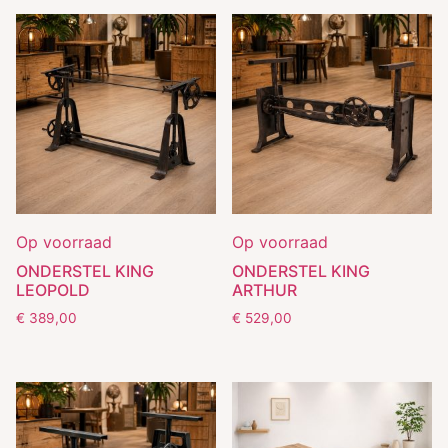
Op voorraad
Op voorraad
ONDERSTEL KING
ONDERSTEL KING
LEOPOLD
ARTHUR
€
389,00
€
529,00