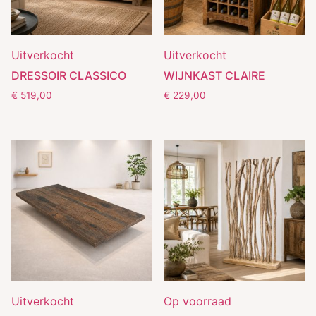
Uitverkocht
Uitverkocht
DRESSOIR CLASSICO
WIJNKAST CLAIRE
€
519,00
€
229,00
Uitverkocht
Op voorraad