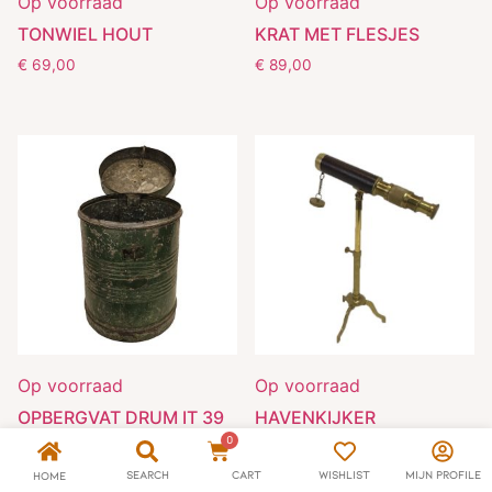
Op voorraad
Op voorraad
TONWIEL HOUT
KRAT MET FLESJES
€
69,00
€
89,00
Op voorraad
Op voorraad
OPBERGVAT DRUM IT 39
HAVENKIJKER
0
€
56,00
€
98,00
Search
Cart
Wishlist
Mijn Profile
Home