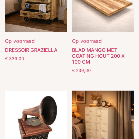
Op voorraad
Op voorraad
DRESSOIR GRAZIELLA
BLAD MANGO MET
COATING HOUT 200 X
€
339,00
100 CM
€
239,00