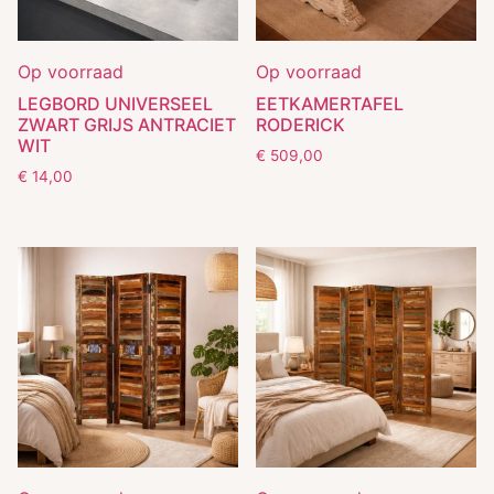
Op voorraad
Op voorraad
LEGBORD UNIVERSEEL
EETKAMERTAFEL
ZWART GRIJS ANTRACIET
RODERICK
WIT
€
509,00
€
14,00