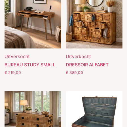
Uitverkocht
Uitverkocht
BUREAU STUDY SMALL
DRESSOIR ALFABET
€
219,00
€
389,00