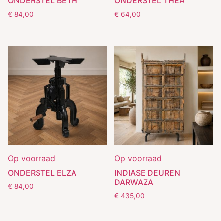
ONDERSTEL BETH
ONDERSTEL THEA
€
84,00
€
64,00
Op voorraad
Op voorraad
ONDERSTEL ELZA
INDIASE DEUREN
DARWAZA
€
84,00
€
435,00