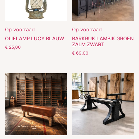
Op voorraad
Op voorraad
OLIELAMP LUCY BLAUW
BARKRUK LAMBIK GROEN
ZALM ZWART
€
25,00
€
69,00