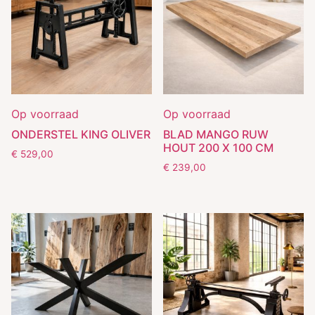
Op voorraad
Op voorraad
ONDERSTEL KING OLIVER
BLAD MANGO RUW
HOUT 200 X 100 CM
€
529,00
€
239,00