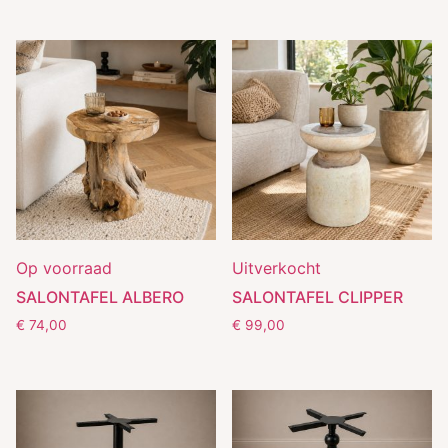
Op voorraad
Uitverkocht
SALONTAFEL ALBERO
SALONTAFEL CLIPPER
€
74,00
€
99,00