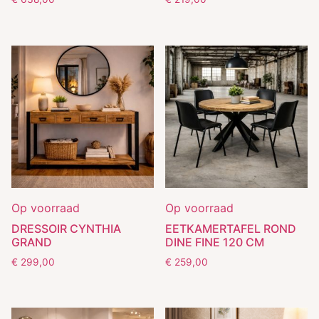
Op voorraad
Op voorraad
DRESSOIR CYNTHIA
EETKAMERTAFEL ROND
GRAND
DINE FINE 120 CM
€
299,00
€
259,00