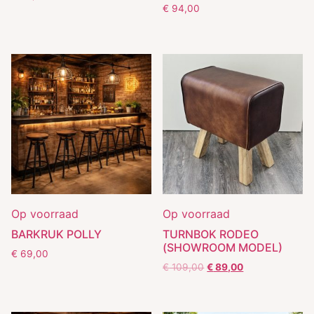
€
94,00
Op voorraad
Op voorraad
BARKRUK POLLY
TURNBOK RODEO
(SHOWROOM MODEL)
€
69,00
€
109,00
€
89,00