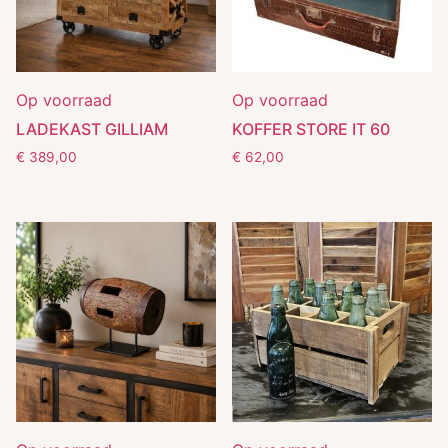
Op voorraad
Op voorraad
LADEKAST GILLIAM
KOFFER STORE IT 60
€
389,00
€
62,00