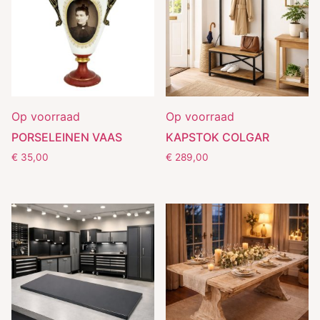
Op voorraad
Op voorraad
PORSELEINEN VAAS
KAPSTOK COLGAR
€
35,00
€
289,00