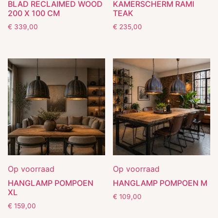
BLAD RECLAIMED WOOD
KAMERSCHERM RAMI
200 X 100 CM
TEAK
€
339,00
€
235,00
Op voorraad
Op voorraad
HANGLAMP POMPOEN
HANGLAMP POMPOEN M
XL
€
109,00
€
159,00