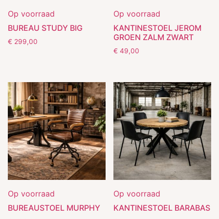
Op voorraad
Op voorraad
BUREAU STUDY BIG
KANTINESTOEL JEROM
GROEN ZALM ZWART
€
299,00
€
49,00
Op voorraad
Op voorraad
BUREAUSTOEL MURPHY
KANTINESTOEL BARABAS