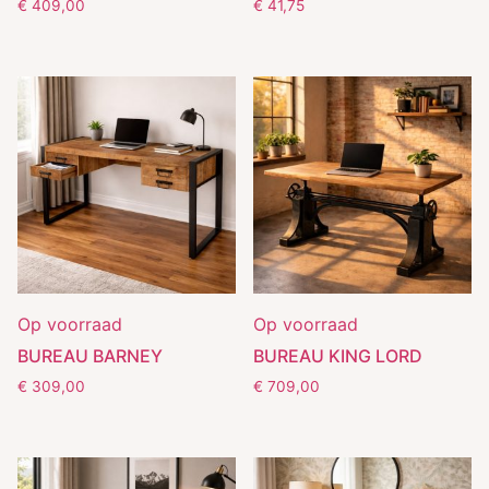
€
409,00
€
41,75
Op voorraad
Op voorraad
BUREAU BARNEY
BUREAU KING LORD
€
309,00
€
709,00