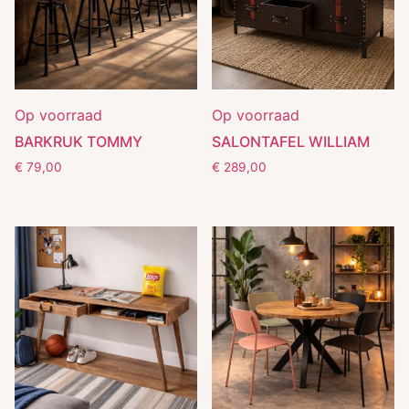
Op voorraad
Op voorraad
BARKRUK TOMMY
SALONTAFEL WILLIAM
€
79,00
€
289,00