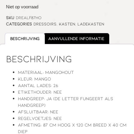
Niet op voorraad
SKU
DREALF87HO
Categories
Dressoirs
,
Kasten
,
Ladekasten
Beschrijving
Aanvullende informatie
Beschrijving
Materiaal: mangohout
Kleur: mango
Aantal lades: 26
Etikethouder: nee
Handgreep: ja (de letter fungeert als
handgreep)
Afsluitbaar: nee
Regelvoetjes: nee
Afmeting: 87 cm hoog x 120 cm breed x 40 cm
diep