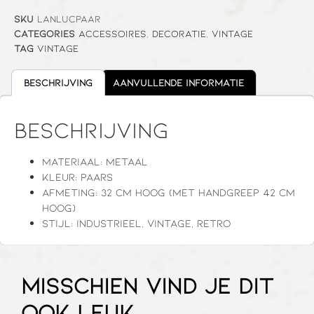
SKU
LANLUCPAAR
Categories
Accessoires
,
Decoratie
,
Vintage
Tag
Vintage
Beschrijving
Aanvullende informatie
Beschrijving
Materiaal: metaal
Kleur: paars
Afmeting: 32 cm hoog (met handgreep 42 cm
hoog)
Stijl: industrieel, vintage, retro
Misschien vind je dit
ook leuk…