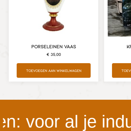
PORSELEINEN VAAS
K
€
35,00
Toevoegen aan winkelwagen
Toev
voor al je indust