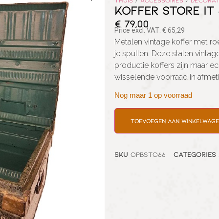
Thuis
/
Accessoires
/
Decorat
KOFFER STORE IT 
€
79,00
Price excl. VAT:
€
65,29
Metalen vintage koffer met r
je spullen. Deze stalen vintage
productie koffers zijn maar ec
wisselende voorraad in afmet
Nog maar 1 op voorraad
Toevoegen aan winkelwag
SKU
OPBSTO66
Categories