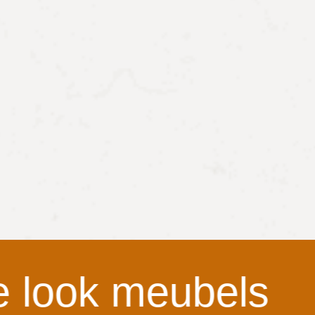
look meubels
De 