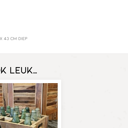
x 43 cm diep
ok leuk…