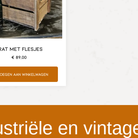
RAT MET FLESJES
€
89,00
oegen aan winkelwagen
riële en vintage 