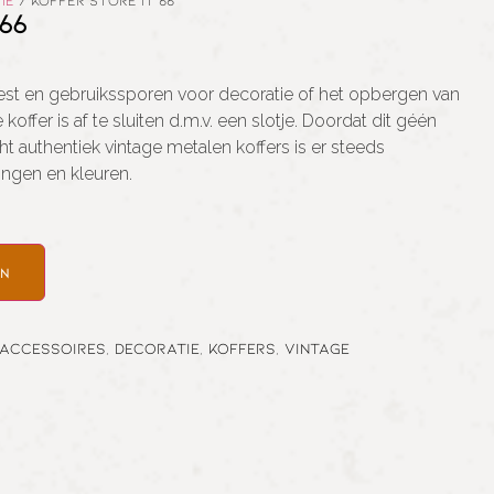
ie
/ KOFFER STORE IT 66
66
oest en gebruikssporen voor decoratie of het opbergen van
 koffer is af te sluiten d.m.v. een slotje. Doordat dit géén
ht authentiek vintage metalen koffers is er steeds
ingen en kleuren.
en
Accessoires
,
Decoratie
,
Koffers
,
Vintage