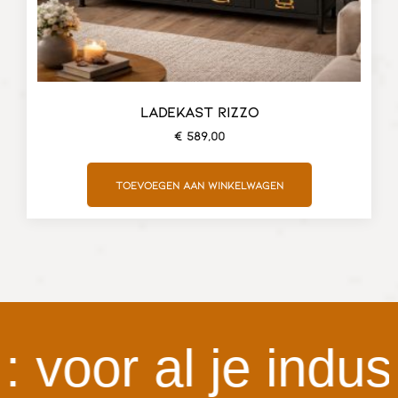
LADEKAST RIZZO
€
589,00
Toevoegen aan winkelwagen
or al je industri