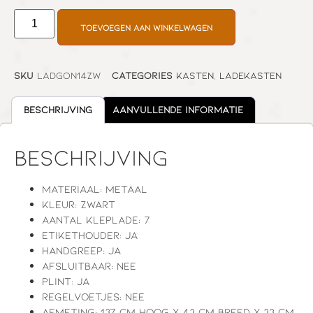
Toevoegen aan winkelwagen
SKU
LADGON14ZW
Categories
Kasten
,
Ladekasten
Beschrijving
Aanvullende informatie
Beschrijving
Materiaal: metaal
Kleur: zwart
Aantal kleplade: 7
Etikethouder: ja
Handgreep: ja
Afsluitbaar: nee
Plint: ja
Regelvoetjes: nee
Afmeting: 137 cm hoog x 43 cm breed x 33 cm