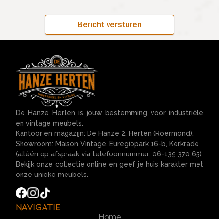
Bericht versturen
De Hanze Herten is jouw bestemming voor industriële
en vintage meubels.
Kantoor en magazijn: De Hanze 2, Herten (Roermond).
Showroom: Maison Vintage, Euregiopark 16-b, Kerkrade
(alléén op afspraak via telefoonnummer: 06-139 370 65)
Bekijk onze collectie online en geef je huis karakter met
onze unieke meubels.
Navigatie
Home