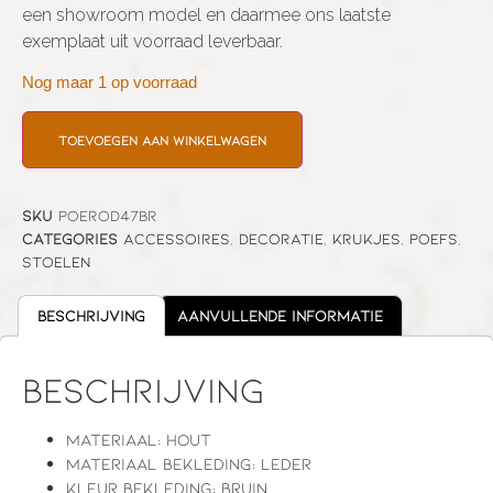
een showroom model en daarmee ons laatste
exemplaat uit voorraad leverbaar.
Nog maar 1 op voorraad
Toevoegen aan winkelwagen
SKU
POEROD47BR
Categories
Accessoires
,
Decoratie
,
Krukjes
,
Poefs
,
Stoelen
Beschrijving
Aanvullende informatie
Beschrijving
Materiaal: hout
Materiaal bekleding: leder
Kleur bekleding: bruin