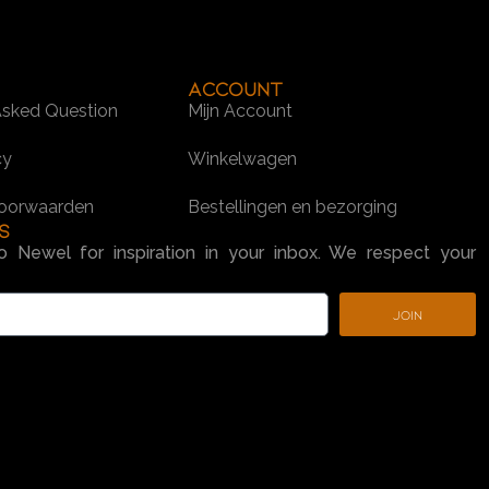
Account
Asked Question
Mijn Account
cy
Winkelwagen
oorwaarden
Bestellingen en bezorging
s
o Newel for inspiration in your inbox. We respect your
Join